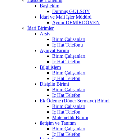
Hastane Yönetimi
Başhekim
Durmuş GÜLSOY
İdari ve Mali İşler Müdürü
Aynur DEMİRDÖVEN
İdari Birimler
Arşiv
Birim Çalışanları
İç Hat Telefonu
Ayniyat Birimi
Birim Çalışanları
İç Hat Telefon
Bilgi işlem
Birim Çalışanları
İç Hat Telefon
Disiplin Birimi
Birim Çalışanları
İç Hat Telefon
Ek Ödeme (Döner Sermaye) Birimi
Birim Çalışanları
İç Hat Telefon
Mutemetlik Birimi
iletişim ve Tanıtım
Birim Çalışanları
İç Hat Telefon