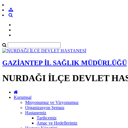
GAZİANTEP İL SAĞLIK MÜDÜRLÜĞÜ
NURDAĞI İLÇE DEVLET HA
Kurumsal
Misyonumuz ve Vizyonumuz
Organizasyon Şeması
Hastanemiz
Tarihçemiz
Amaç ve Hedeflerimiz