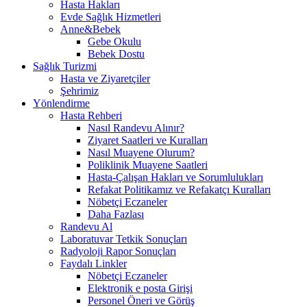
Hasta Hakları
Evde Sağlık Hizmetleri
Anne&Bebek
Gebe Okulu
Bebek Dostu
Sağlık Turizmi
Hasta ve Ziyaretçiler
Şehrimiz
Yönlendirme
Hasta Rehberi
Nasıl Randevu Alınır?
Ziyaret Saatleri ve Kuralları
Nasıl Muayene Olurum?
Poliklinik Muayene Saatleri
Hasta-Çalışan Hakları ve Sorumlulukları
Refakat Politikamız ve Refakatçı Kuralları
Nöbetçi Eczaneler
Daha Fazlası
Randevu Al
Laboratuvar Tetkik Sonuçları
Radyoloji Rapor Sonuçları
Faydalı Linkler
Nöbetçi Eczaneler
Elektronik e posta Girişi
Personel Öneri ve Görüş