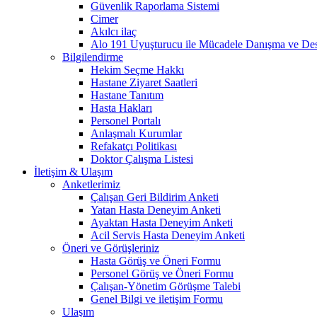
Güvenlik Raporlama Sistemi
Cimer
Akılcı ilaç
Alo 191 Uyuşturucu ile Mücadele Danışma ve Des
Bilgilendirme
Hekim Seçme Hakkı
Hastane Ziyaret Saatleri
Hastane Tanıtım
Hasta Hakları
Personel Portalı
Anlaşmalı Kurumlar
Refakatçı Politikası
Doktor Çalışma Listesi
İletişim & Ulaşım
Anketlerimiz
Çalışan Geri Bildirim Anketi
Yatan Hasta Deneyim Anketi
Ayaktan Hasta Deneyim Anketi
Acil Servis Hasta Deneyim Anketi
Öneri ve Görüşleriniz
Hasta Görüş ve Öneri Formu
Personel Görüş ve Öneri Formu
Çalışan-Yönetim Görüşme Talebi
Genel Bilgi ve iletişim Formu
Ulaşım