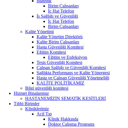
İstatistik
Birim Çalışanları
İç Hat Telefon
İş Sağlığı ve Güvenliği
İç Hat Telefon
Birim Çalışanları
Kalite Yönetimi
Kalite Yönetim Direktörü
Kalite Birim Çalışanları
Hasta Güvenliği Komitesi
Eğitim Komitesi
Eğitim ve Enfeksiyon
Tesis Güvenliği Komitesi
Çalışan Sağlığı ve Güvenliği Komitesi
Sağlıkta Performans ve Kalite Yönergesi
Hasta ve Çalışan Güvenliği Yönetmeliği
KALİTE POLİTİKAMIZ
Bilgi güvenliği komitesi
Hizmet Binalarımız
HASTANEMİZİN ŞEMATİK KESİTLERİ
Tıbbi Birimler
Kliniklerimiz
Acil Tıp
Klinik Hakkında
Doktor Çalışma Programı