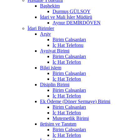
Hastane Yönetimi
Başhekim
Durmuş GÜLSOY
İdari ve Mali İşler Müdürü
Aynur DEMİRDÖVEN
İdari Birimler
Arşiv
Birim Çalışanları
İç Hat Telefonu
Ayniyat Birimi
Birim Çalışanları
İç Hat Telefon
Bilgi işlem
Birim Çalışanları
İç Hat Telefon
Disiplin Birimi
Birim Çalışanları
İç Hat Telefon
Ek Ödeme (Döner Sermaye) Birimi
Birim Çalışanları
İç Hat Telefon
Mutemetlik Birimi
iletişim ve Tanıtım
Birim Çalışanları
İç Hat Telefon