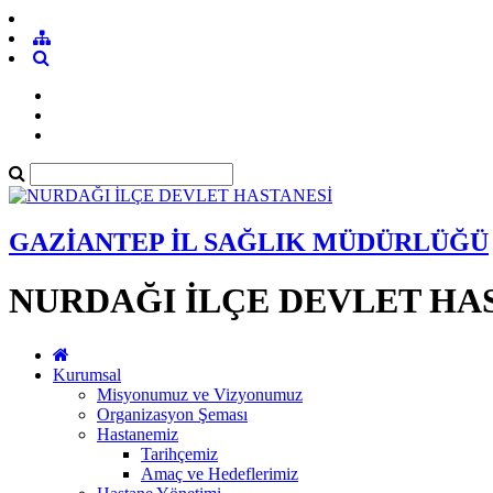
GAZİANTEP İL SAĞLIK MÜDÜRLÜĞÜ
NURDAĞI İLÇE DEVLET HA
Kurumsal
Misyonumuz ve Vizyonumuz
Organizasyon Şeması
Hastanemiz
Tarihçemiz
Amaç ve Hedeflerimiz