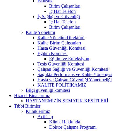
İstatistik
Birim Çalışanları
İç Hat Telefon
İş Sağlığı ve Güvenliği
İç Hat Telefon
Birim Çalışanları
Kalite Yönetimi
Kalite Yönetim Direktörü
Kalite Birim Çalışanları
Hasta Güvenliği Komitesi
Eğitim Komitesi
Eğitim ve Enfeksiyon
Tesis Güvenliği Komitesi
Çalışan Sağlığı ve Güvenliği Komitesi
Sağlıkta Performans ve Kalite Yönergesi
Hasta ve Çalışan Güvenliği Yönetmeliği
KALİTE POLİTİKAMIZ
Bilgi güvenliği komitesi
Hizmet Binalarımız
HASTANEMİZİN ŞEMATİK KESİTLERİ
Tıbbi Birimler
Kliniklerimiz
Acil Tıp
Klinik Hakkında
Doktor Çalışma Programı