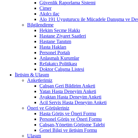
Güvenlik Raporlama Sistemi
Cimer
Akılcı ilaç
Alo 191 Uyuşturucu ile Mücadele Danışma ve Des
Bilgilendirme
Hekim Seçme Hakkı
Hastane Ziyaret Saatleri
Hastane Tanıtım
Hasta Hakları
Personel Portalı
Anlaşmalı Kurumlar
Refakatçı Politikası
Doktor Çalışma Listesi
İletişim & Ulaşım
Anketlerimiz
Çalışan Geri Bildirim Anketi
Yatan Hasta Deneyim Anketi
Ayaktan Hasta Deneyim Anketi
Acil Servis Hasta Deneyim Anketi
Öneri ve Görüşleriniz
Hasta Görüş ve Öneri Formu
Personel Görüş ve Öneri Formu
Çalışan-Yönetim Görüşme Talebi
Genel Bilgi ve iletişim Formu
Ulaşım