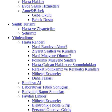
Hasta Hakları
Evde Sağlık Hizmetleri
Anne&Bebek
Gebe Okulu
Bebek Dostu
Sağlık Turizmi
Hasta ve Ziyaretçiler
Şehrimiz
Yönlendirme
Hasta Rehberi
Nasıl Randevu Alınır?
Ziyaret Saatleri ve Kuralları
Nasıl Muayene Olurum?
Poliklinik Muayene Saatleri
Hasta-Çalışan Hakları ve Sorumlulukları
Refakat Politikamız ve Refakatçı Kuralları
Nöbetçi Eczaneler
Daha Fazlası
Randevu Al
Laboratuvar Tetkik Sonuçları
Radyoloji Rapor Sonuçları
Faydalı Linkler
Nöbetçi Eczaneler
Elektronik e posta Girişi
Personel Öneri ve Görüş