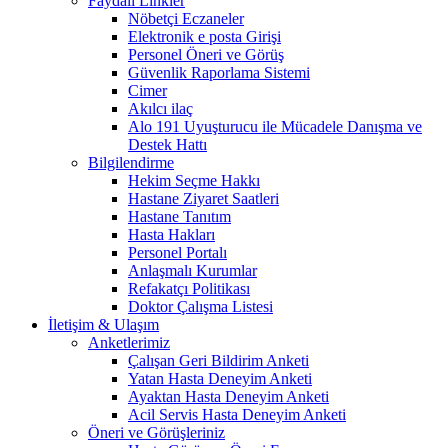
Faydalı Linkler
Nöbetçi Eczaneler
Elektronik e posta Girişi
Personel Öneri ve Görüş
Güvenlik Raporlama Sistemi
Cimer
Akılcı ilaç
Alo 191 Uyuşturucu ile Mücadele Danışma ve
Destek Hattı
Bilgilendirme
Hekim Seçme Hakkı
Hastane Ziyaret Saatleri
Hastane Tanıtım
Hasta Hakları
Personel Portalı
Anlaşmalı Kurumlar
Refakatçı Politikası
Doktor Çalışma Listesi
İletişim & Ulaşım
Anketlerimiz
Çalışan Geri Bildirim Anketi
Yatan Hasta Deneyim Anketi
Ayaktan Hasta Deneyim Anketi
Acil Servis Hasta Deneyim Anketi
Öneri ve Görüşleriniz