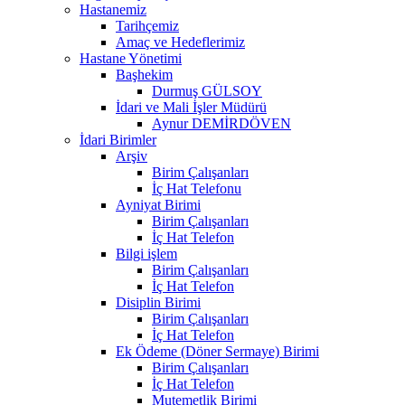
Hastanemiz
Tarihçemiz
Amaç ve Hedeflerimiz
Hastane Yönetimi
Başhekim
Durmuş GÜLSOY
İdari ve Mali İşler Müdürü
Aynur DEMİRDÖVEN
İdari Birimler
Arşiv
Birim Çalışanları
İç Hat Telefonu
Ayniyat Birimi
Birim Çalışanları
İç Hat Telefon
Bilgi işlem
Birim Çalışanları
İç Hat Telefon
Disiplin Birimi
Birim Çalışanları
İç Hat Telefon
Ek Ödeme (Döner Sermaye) Birimi
Birim Çalışanları
İç Hat Telefon
Mutemetlik Birimi