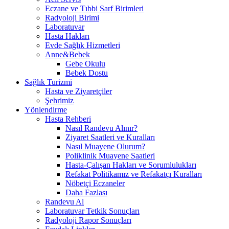
Eczane ve Tıbbi Sarf Birimleri
Radyoloji Birimi
Laboratuvar
Hasta Hakları
Evde Sağlık Hizmetleri
Anne&Bebek
Gebe Okulu
Bebek Dostu
Sağlık Turizmi
Hasta ve Ziyaretçiler
Şehrimiz
Yönlendirme
Hasta Rehberi
Nasıl Randevu Alınır?
Ziyaret Saatleri ve Kuralları
Nasıl Muayene Olurum?
Poliklinik Muayene Saatleri
Hasta-Çalışan Hakları ve Sorumlulukları
Refakat Politikamız ve Refakatçı Kuralları
Nöbetçi Eczaneler
Daha Fazlası
Randevu Al
Laboratuvar Tetkik Sonuçları
Radyoloji Rapor Sonuçları