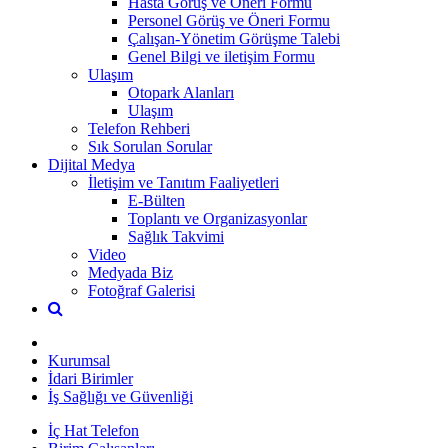
Hasta Görüş ve Öneri Formu
Personel Görüş ve Öneri Formu
Çalışan-Yönetim Görüşme Talebi
Genel Bilgi ve iletişim Formu
Ulaşım
Otopark Alanları
Ulaşım
Telefon Rehberi
Sık Sorulan Sorular
Dijital Medya
İletişim ve Tanıtım Faaliyetleri
E-Bülten
Toplantı ve Organizasyonlar
Sağlık Takvimi
Video
Medyada Biz
Fotoğraf Galerisi
Kurumsal
İdari Birimler
İş Sağlığı ve Güvenliği
İç Hat Telefon