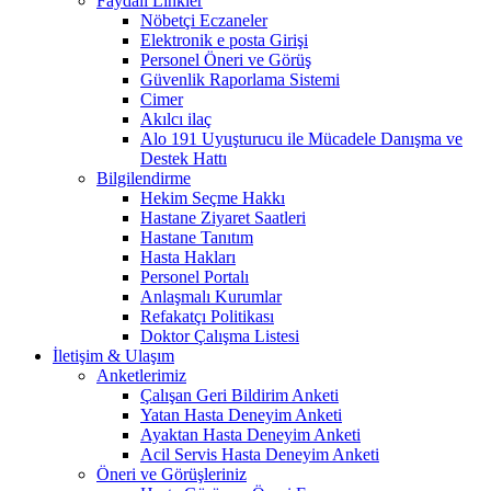
Faydalı Linkler
Nöbetçi Eczaneler
Elektronik e posta Girişi
Personel Öneri ve Görüş
Güvenlik Raporlama Sistemi
Cimer
Akılcı ilaç
Alo 191 Uyuşturucu ile Mücadele Danışma ve
Destek Hattı
Bilgilendirme
Hekim Seçme Hakkı
Hastane Ziyaret Saatleri
Hastane Tanıtım
Hasta Hakları
Personel Portalı
Anlaşmalı Kurumlar
Refakatçı Politikası
Doktor Çalışma Listesi
İletişim & Ulaşım
Anketlerimiz
Çalışan Geri Bildirim Anketi
Yatan Hasta Deneyim Anketi
Ayaktan Hasta Deneyim Anketi
Acil Servis Hasta Deneyim Anketi
Öneri ve Görüşleriniz