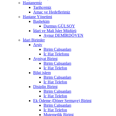
Hastanemiz
Tarihçemiz
Amaç ve Hedeflerimiz
Hastane Yönetimi
Başhekim
Durmuş GÜLSOY
İdari ve Mali İşler Müdürü
Aynur DEMİRDÖVEN
İdari Birimler
Arşiv
Birim Çalışanları
İç Hat Telefonu
Ayniyat Birimi
Birim Çalışanları
İç Hat Telefon
Bilgi işlem
Birim Çalışanları
İç Hat Telefon
Disiplin Birimi
Birim Çalışanları
İç Hat Telefon
Ek Ödeme (Döner Sermaye) Birimi
Birim Çalışanları
İç Hat Telefon
Mutemetlik Birimi