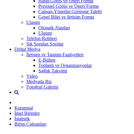
Hasta Görüş ve Öneri Formu
Personel Görüş ve Öneri Formu
Çalışan-Yönetim Görüşme Talebi
Genel Bilgi ve iletişim Formu
Ulaşım
Otopark Alanları
Ulaşım
Telefon Rehberi
Sık Sorulan Sorular
Dijital Medya
İletişim ve Tanıtım Faaliyetleri
E-Bülten
Toplantı ve Organizasyonlar
Sağlık Takvimi
Video
Medyada Biz
Fotoğraf Galerisi
Kurumsal
İdari Birimler
İstatistik
Birim Çalışanları