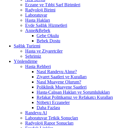
Eczane ve Tıbbi Sarf Birimleri
Radyoloji Birimi
Laboratuvar
Hasta Hakları
Evde Sağlık Hizmetleri
Anne&Bebek
Gebe Okulu
Bebek Dostu
Sağlık Turizmi
Hasta ve Ziyaretçiler
Şehrimiz
Yönlendirme
Hasta Rehberi
Nasıl Randevu Alınır?
Ziyaret Saatleri ve Kuralları
Nasıl Muayene Olurum?
Poliklinik Muayene Saatleri
Hasta-Çalışan Hakları ve Sorumlulukları
Refakat Politikamız ve Refakatçı Kuralları
Nöbetçi Eczaneler
Daha Fazlası
Randevu Al
Laboratuvar Tetkik Sonuçları
Radyoloji Rapor Sonuçları